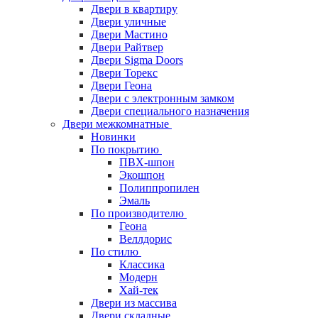
Двери в квартиру
Двери уличные
Двери Мастино
Двери Райтвер
Двери Sigma Doors
Двери Торекс
Двери Геона
Двери с электронным замком
Двери специального назначения
Двери межкомнатные
Новинки
По покрытию
ПВХ-шпон
Экошпон
Полиппропилен
Эмаль
По производителю
Геона
Веллдорис
По стилю
Классика
Модерн
Хай-тек
Двери из массива
Двери складные