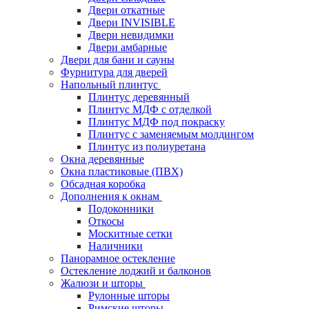
Двери откатные
Двери INVISIBLE
Двери невидимки
Двери амбарные
Двери для бани и сауны
Фурнитура для дверей
Напольный плинтус
Плинтус деревянный
Плинтус МДФ с отделкой
Плинтус МДФ под покраску
Плинтус с заменяемым молдингом
Плинтус из полиуретана
Окна деревянные
Окна пластиковые (ПВХ)
Обсадная коробка
Дополнения к окнам
Подоконники
Откосы
Москитные сетки
Наличники
Панорамное остекление
Остекление лоджий и балконов
Жалюзи и шторы
Рулонные шторы
Римские шторы