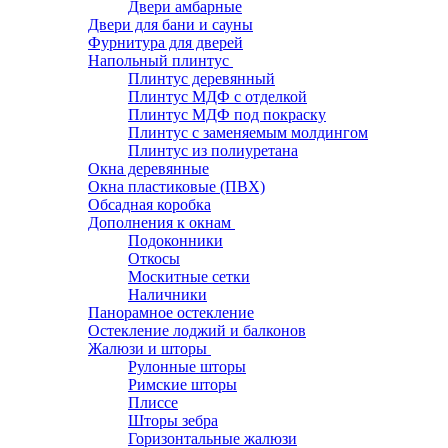
Двери амбарные
Двери для бани и сауны
Фурнитура для дверей
Напольный плинтус
Плинтус деревянный
Плинтус МДФ с отделкой
Плинтус МДФ под покраску
Плинтус с заменяемым молдингом
Плинтус из полиуретана
Окна деревянные
Окна пластиковые (ПВХ)
Обсадная коробка
Дополнения к окнам
Подоконники
Откосы
Москитные сетки
Наличники
Панорамное остекление
Остекление лоджий и балконов
Жалюзи и шторы
Рулонные шторы
Римские шторы
Плиссе
Шторы зебра
Горизонтальные жалюзи