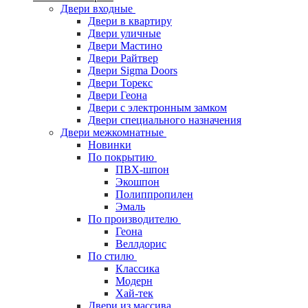
Двери входные
Двери в квартиру
Двери уличные
Двери Мастино
Двери Райтвер
Двери Sigma Doors
Двери Торекс
Двери Геона
Двери с электронным замком
Двери специального назначения
Двери межкомнатные
Новинки
По покрытию
ПВХ-шпон
Экошпон
Полиппропилен
Эмаль
По производителю
Геона
Веллдорис
По стилю
Классика
Модерн
Хай-тек
Двери из массива