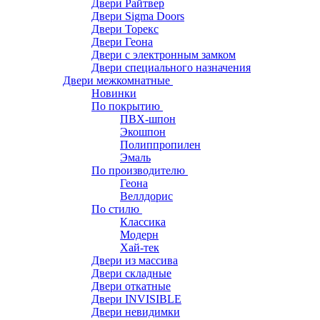
Двери Райтвер
Двери Sigma Doors
Двери Торекс
Двери Геона
Двери с электронным замком
Двери специального назначения
Двери межкомнатные
Новинки
По покрытию
ПВХ-шпон
Экошпон
Полиппропилен
Эмаль
По производителю
Геона
Веллдорис
По стилю
Классика
Модерн
Хай-тек
Двери из массива
Двери складные
Двери откатные
Двери INVISIBLE
Двери невидимки