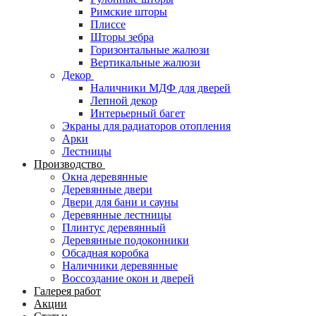
Римские шторы
Плиссе
Шторы зебра
Горизонтальные жалюзи
Вертикальные жалюзи
Декор
Наличники МДФ для дверей
Лепной декор
Интерьерный багет
Экраны для радиаторов отопления
Арки
Лестницы
Производство
Окна деревянные
Деревянные двери
Двери для бани и сауны
Деревянные лестницы
Плинтус деревянный
Деревянные подоконники
Обсадная коробка
Наличники деревянные
Воссоздание окон и дверей
Галерея работ
Акции