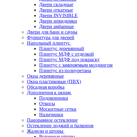
Двери складные
Двери откатные
Двери INVISIBLE
Двери невидимки
Двери амбарные
Двери для бани и сауны
Фурнитура для дверей
Напольный плинтус
Плинтус деревянный
Плинтус МДФ с отделкой
Плинтус МДФ под покраску
Плинтус с заменяемым молдингом
Плинтус из полиуретана
Окна деревянные
Окна пластиковые (ПВХ)
Обсадная коробка
Дополнения к окнам
Подоконники
Откосы
Москитные сетки
Наличники
Панорамное остекление
Остекление лоджий и балконов
Жалюзи и шторы
Рулонные шторы