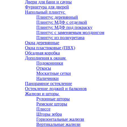
Двери для бани и сауны
Фурнитура для дверей
Напольный плинтус
Плинтус деревянный
Плинтус МДФ с отделкой
Плинтус МДФ под покраску
Плинтус с заменяемым молдингом
Плинтус из полиуретана
Окна деревянные
Окна пластиковые (ПВХ)
Обсадная коробка
Дополнения к окнам
Подоконники
Откосы
Москитные сетки
Наличники
Панорамное остекление
Остекление лоджий и балконов
Жалюзи и шторы
Рулонные шторы
Римские шторы
Плиссе
Шторы зебра
Горизонтальные жалюзи
Вертикальные жалюзи