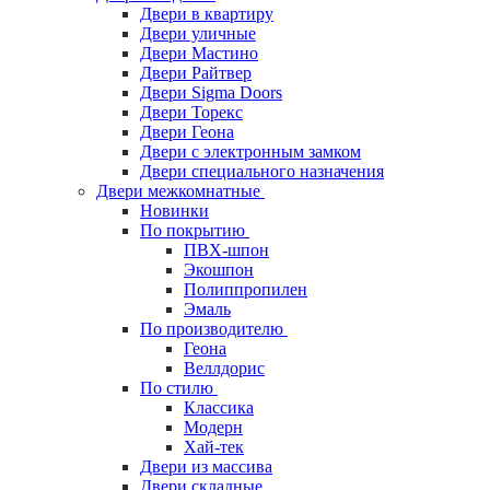
Двери в квартиру
Двери уличные
Двери Мастино
Двери Райтвер
Двери Sigma Doors
Двери Торекс
Двери Геона
Двери с электронным замком
Двери специального назначения
Двери межкомнатные
Новинки
По покрытию
ПВХ-шпон
Экошпон
Полиппропилен
Эмаль
По производителю
Геона
Веллдорис
По стилю
Классика
Модерн
Хай-тек
Двери из массива
Двери складные