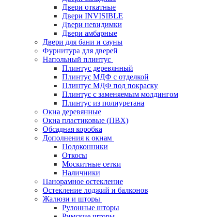
Двери откатные
Двери INVISIBLE
Двери невидимки
Двери амбарные
Двери для бани и сауны
Фурнитура для дверей
Напольный плинтус
Плинтус деревянный
Плинтус МДФ с отделкой
Плинтус МДФ под покраску
Плинтус с заменяемым молдингом
Плинтус из полиуретана
Окна деревянные
Окна пластиковые (ПВХ)
Обсадная коробка
Дополнения к окнам
Подоконники
Откосы
Москитные сетки
Наличники
Панорамное остекление
Остекление лоджий и балконов
Жалюзи и шторы
Рулонные шторы
Римские шторы