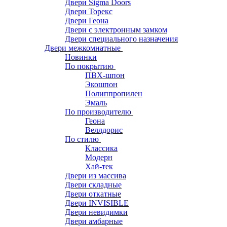
Двери Sigma Doors
Двери Торекс
Двери Геона
Двери с электронным замком
Двери специального назначения
Двери межкомнатные
Новинки
По покрытию
ПВХ-шпон
Экошпон
Полиппропилен
Эмаль
По производителю
Геона
Веллдорис
По стилю
Классика
Модерн
Хай-тек
Двери из массива
Двери складные
Двери откатные
Двери INVISIBLE
Двери невидимки
Двери амбарные