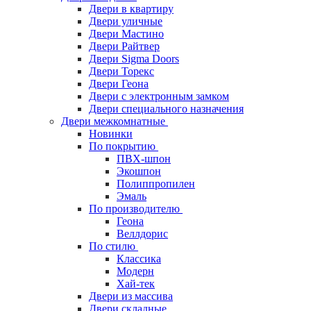
Двери в квартиру
Двери уличные
Двери Мастино
Двери Райтвер
Двери Sigma Doors
Двери Торекс
Двери Геона
Двери с электронным замком
Двери специального назначения
Двери межкомнатные
Новинки
По покрытию
ПВХ-шпон
Экошпон
Полиппропилен
Эмаль
По производителю
Геона
Веллдорис
По стилю
Классика
Модерн
Хай-тек
Двери из массива
Двери складные