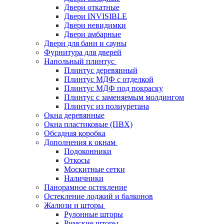
Двери откатные
Двери INVISIBLE
Двери невидимки
Двери амбарные
Двери для бани и сауны
Фурнитура для дверей
Напольный плинтус
Плинтус деревянный
Плинтус МДФ с отделкой
Плинтус МДФ под покраску
Плинтус с заменяемым молдингом
Плинтус из полиуретана
Окна деревянные
Окна пластиковые (ПВХ)
Обсадная коробка
Дополнения к окнам
Подоконники
Откосы
Москитные сетки
Наличники
Панорамное остекление
Остекление лоджий и балконов
Жалюзи и шторы
Рулонные шторы
Римские шторы