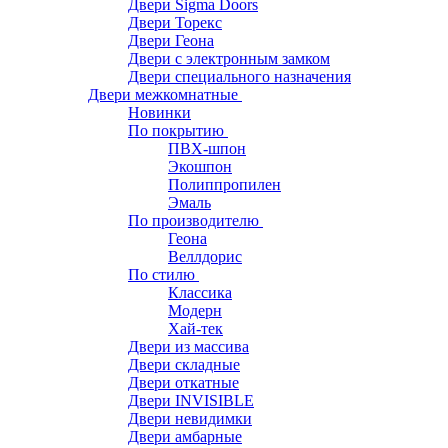
Двери Sigma Doors
Двери Торекс
Двери Геона
Двери с электронным замком
Двери специального назначения
Двери межкомнатные
Новинки
По покрытию
ПВХ-шпон
Экошпон
Полиппропилен
Эмаль
По производителю
Геона
Веллдорис
По стилю
Классика
Модерн
Хай-тек
Двери из массива
Двери складные
Двери откатные
Двери INVISIBLE
Двери невидимки
Двери амбарные