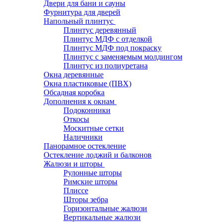
Двери для бани и сауны
Фурнитура для дверей
Напольный плинтус
Плинтус деревянный
Плинтус МДФ с отделкой
Плинтус МДФ под покраску
Плинтус с заменяемым молдингом
Плинтус из полиуретана
Окна деревянные
Окна пластиковые (ПВХ)
Обсадная коробка
Дополнения к окнам
Подоконники
Откосы
Москитные сетки
Наличники
Панорамное остекление
Остекление лоджий и балконов
Жалюзи и шторы
Рулонные шторы
Римские шторы
Плиссе
Шторы зебра
Горизонтальные жалюзи
Вертикальные жалюзи