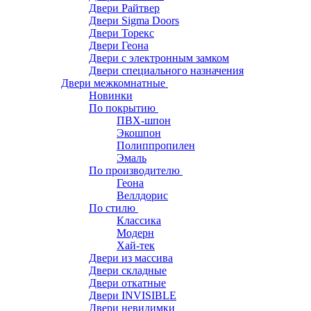
Двери Райтвер
Двери Sigma Doors
Двери Торекс
Двери Геона
Двери с электронным замком
Двери специального назначения
Двери межкомнатные
Новинки
По покрытию
ПВХ-шпон
Экошпон
Полиппропилен
Эмаль
По производителю
Геона
Веллдорис
По стилю
Классика
Модерн
Хай-тек
Двери из массива
Двери складные
Двери откатные
Двери INVISIBLE
Двери невидимки