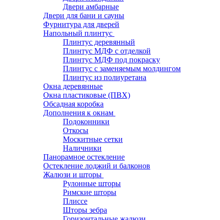
Двери амбарные
Двери для бани и сауны
Фурнитура для дверей
Напольный плинтус
Плинтус деревянный
Плинтус МДФ с отделкой
Плинтус МДФ под покраску
Плинтус с заменяемым молдингом
Плинтус из полиуретана
Окна деревянные
Окна пластиковые (ПВХ)
Обсадная коробка
Дополнения к окнам
Подоконники
Откосы
Москитные сетки
Наличники
Панорамное остекление
Остекление лоджий и балконов
Жалюзи и шторы
Рулонные шторы
Римские шторы
Плиссе
Шторы зебра
Горизонтальные жалюзи