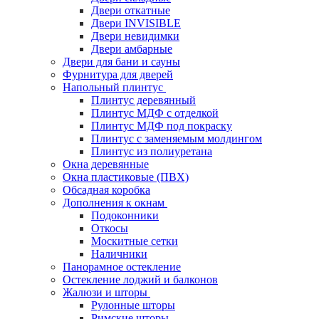
Двери откатные
Двери INVISIBLE
Двери невидимки
Двери амбарные
Двери для бани и сауны
Фурнитура для дверей
Напольный плинтус
Плинтус деревянный
Плинтус МДФ с отделкой
Плинтус МДФ под покраску
Плинтус с заменяемым молдингом
Плинтус из полиуретана
Окна деревянные
Окна пластиковые (ПВХ)
Обсадная коробка
Дополнения к окнам
Подоконники
Откосы
Москитные сетки
Наличники
Панорамное остекление
Остекление лоджий и балконов
Жалюзи и шторы
Рулонные шторы
Римские шторы