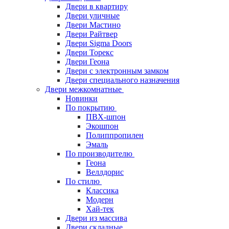
Двери в квартиру
Двери уличные
Двери Мастино
Двери Райтвер
Двери Sigma Doors
Двери Торекс
Двери Геона
Двери с электронным замком
Двери специального назначения
Двери межкомнатные
Новинки
По покрытию
ПВХ-шпон
Экошпон
Полиппропилен
Эмаль
По производителю
Геона
Веллдорис
По стилю
Классика
Модерн
Хай-тек
Двери из массива
Двери складные