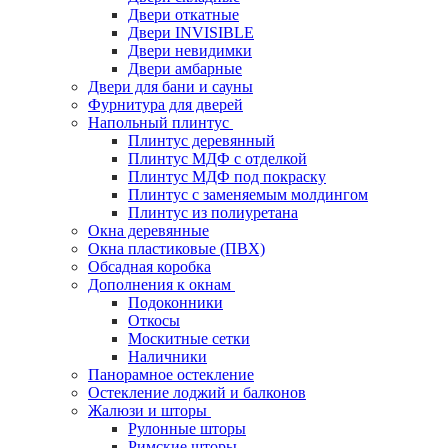
Двери откатные
Двери INVISIBLE
Двери невидимки
Двери амбарные
Двери для бани и сауны
Фурнитура для дверей
Напольный плинтус
Плинтус деревянный
Плинтус МДФ с отделкой
Плинтус МДФ под покраску
Плинтус с заменяемым молдингом
Плинтус из полиуретана
Окна деревянные
Окна пластиковые (ПВХ)
Обсадная коробка
Дополнения к окнам
Подоконники
Откосы
Москитные сетки
Наличники
Панорамное остекление
Остекление лоджий и балконов
Жалюзи и шторы
Рулонные шторы
Римские шторы