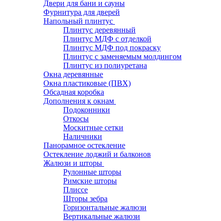
Двери для бани и сауны
Фурнитура для дверей
Напольный плинтус
Плинтус деревянный
Плинтус МДФ с отделкой
Плинтус МДФ под покраску
Плинтус с заменяемым молдингом
Плинтус из полиуретана
Окна деревянные
Окна пластиковые (ПВХ)
Обсадная коробка
Дополнения к окнам
Подоконники
Откосы
Москитные сетки
Наличники
Панорамное остекление
Остекление лоджий и балконов
Жалюзи и шторы
Рулонные шторы
Римские шторы
Плиссе
Шторы зебра
Горизонтальные жалюзи
Вертикальные жалюзи