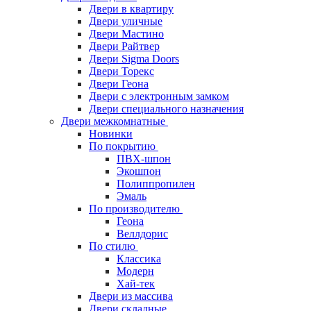
Двери в квартиру
Двери уличные
Двери Мастино
Двери Райтвер
Двери Sigma Doors
Двери Торекс
Двери Геона
Двери с электронным замком
Двери специального назначения
Двери межкомнатные
Новинки
По покрытию
ПВХ-шпон
Экошпон
Полиппропилен
Эмаль
По производителю
Геона
Веллдорис
По стилю
Классика
Модерн
Хай-тек
Двери из массива
Двери складные