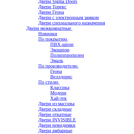
Двери Sigma Doors
Двери Торекс
Двери Геона
Двери с электронным замком
Двери специального назначения
Двери межкомнатные
Новинки
По покрытию
ПВХ-шпон
Экошпон
Полиппропилен
Эмаль
По производителю
Геона
Веллдорис
По стилю
Классика
Модерн
Хай-тек
Двери из массива
Двери складные
Двери откатные
Двери INVISIBLE
Двери невидимки
Двери амбарные