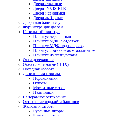
Двери откатные
Двери INVISIBLE
Двери невидимки
Двери амбарные
Двери для бани и сауны
Фурнитура для дверей
Напольный плинтус
Плинтус деревянный
Плинтус МДФ с отделкой
Плинтус МДФ под покраску
Плинтус с заменяемым молдингом
Плинтус из полиуретана
Окна деревянные
Окна пластиковые (ПВХ)
Обсадная коробка
Дополнения к окнам
Подоконники
Откосы
Москитные сетки
Наличники
Панорамное остекление
Остекление лоджий и балконов
Жалюзи и шторы
Рулонные шторы
Римские шторы