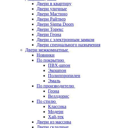
Двери в квартиру
Двери уличные
Двери Мастино
Двери Райтвер
Двери Sigma Doors
Двери Торекс
Двери Геона
Двери с электронным замком
Двери специального назначения
Двери межкомнатные
Новинки
По покрытию
ПВХ-шпон
Экошпон
Полиппропилен
Эмаль
По производителю
Геона
Веллдорис
По стилю
Классика
Модерн
Хай-тек
Двери из массива
Двери складные