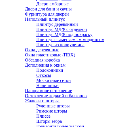
Двери амбарные
Двери для бани и сауны
Фурнитура для дверей
Напольный плинтус
Плинтус деревянный
Плинтус МДФ с отделкой
Плинтус МДФ под покраску
Плинтус с заменяемым молдингом
Плинтус из полиуретана
Окна деревянные
Окна пластиковые (ПВХ)
Обсадная коробка
Дополнения к окнам
Подоконники
Откосы
Москитные сетки
Наличники
Панорамное остекление
Остекление лоджий и балконов
Жалюзи и шторы
Рулонные шторы
Римские шторы
Плиссе
Шторы зебра
Горизонтальные жалюзи