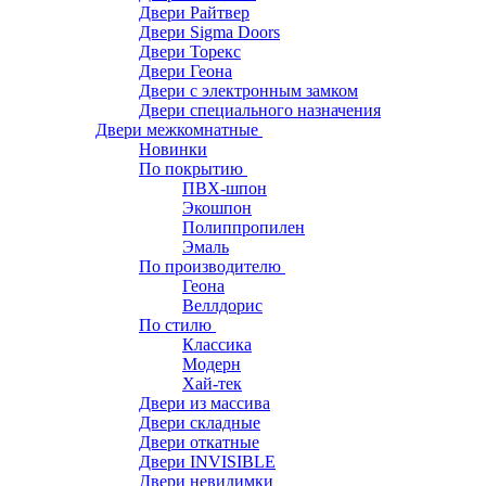
Двери Райтвер
Двери Sigma Doors
Двери Торекс
Двери Геона
Двери с электронным замком
Двери специального назначения
Двери межкомнатные
Новинки
По покрытию
ПВХ-шпон
Экошпон
Полиппропилен
Эмаль
По производителю
Геона
Веллдорис
По стилю
Классика
Модерн
Хай-тек
Двери из массива
Двери складные
Двери откатные
Двери INVISIBLE
Двери невидимки