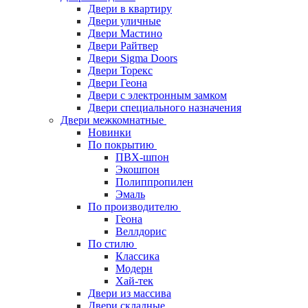
Двери в квартиру
Двери уличные
Двери Мастино
Двери Райтвер
Двери Sigma Doors
Двери Торекс
Двери Геона
Двери с электронным замком
Двери специального назначения
Двери межкомнатные
Новинки
По покрытию
ПВХ-шпон
Экошпон
Полиппропилен
Эмаль
По производителю
Геона
Веллдорис
По стилю
Классика
Модерн
Хай-тек
Двери из массива
Двери складные