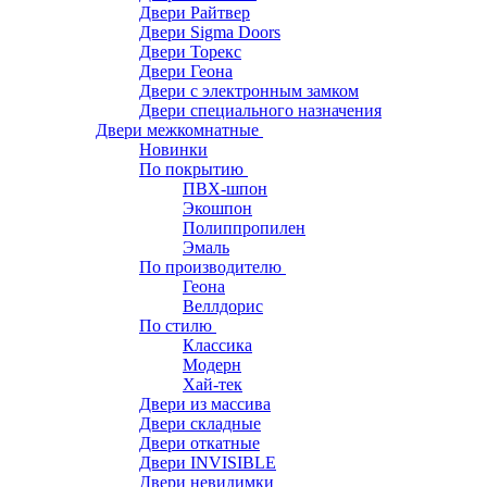
Двери Райтвер
Двери Sigma Doors
Двери Торекс
Двери Геона
Двери с электронным замком
Двери специального назначения
Двери межкомнатные
Новинки
По покрытию
ПВХ-шпон
Экошпон
Полиппропилен
Эмаль
По производителю
Геона
Веллдорис
По стилю
Классика
Модерн
Хай-тек
Двери из массива
Двери складные
Двери откатные
Двери INVISIBLE
Двери невидимки