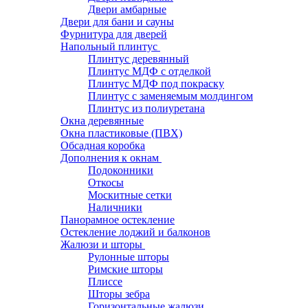
Двери амбарные
Двери для бани и сауны
Фурнитура для дверей
Напольный плинтус
Плинтус деревянный
Плинтус МДФ с отделкой
Плинтус МДФ под покраску
Плинтус с заменяемым молдингом
Плинтус из полиуретана
Окна деревянные
Окна пластиковые (ПВХ)
Обсадная коробка
Дополнения к окнам
Подоконники
Откосы
Москитные сетки
Наличники
Панорамное остекление
Остекление лоджий и балконов
Жалюзи и шторы
Рулонные шторы
Римские шторы
Плиссе
Шторы зебра
Горизонтальные жалюзи