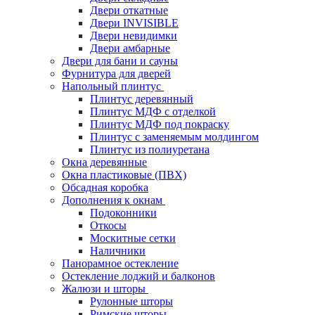
Двери откатные
Двери INVISIBLE
Двери невидимки
Двери амбарные
Двери для бани и сауны
Фурнитура для дверей
Напольный плинтус
Плинтус деревянный
Плинтус МДФ с отделкой
Плинтус МДФ под покраску
Плинтус с заменяемым молдингом
Плинтус из полиуретана
Окна деревянные
Окна пластиковые (ПВХ)
Обсадная коробка
Дополнения к окнам
Подоконники
Откосы
Москитные сетки
Наличники
Панорамное остекление
Остекление лоджий и балконов
Жалюзи и шторы
Рулонные шторы
Римские шторы