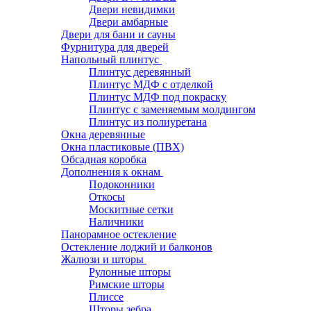
Двери невидимки
Двери амбарные
Двери для бани и сауны
Фурнитура для дверей
Напольный плинтус
Плинтус деревянный
Плинтус МДФ с отделкой
Плинтус МДФ под покраску
Плинтус с заменяемым молдингом
Плинтус из полиуретана
Окна деревянные
Окна пластиковые (ПВХ)
Обсадная коробка
Дополнения к окнам
Подоконники
Откосы
Москитные сетки
Наличники
Панорамное остекление
Остекление лоджий и балконов
Жалюзи и шторы
Рулонные шторы
Римские шторы
Плиссе
Шторы зебра