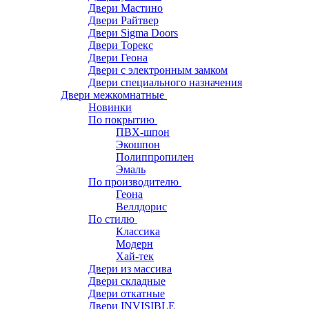
Двери Мастино
Двери Райтвер
Двери Sigma Doors
Двери Торекс
Двери Геона
Двери с электронным замком
Двери специального назначения
Двери межкомнатные
Новинки
По покрытию
ПВХ-шпон
Экошпон
Полиппропилен
Эмаль
По производителю
Геона
Веллдорис
По стилю
Классика
Модерн
Хай-тек
Двери из массива
Двери складные
Двери откатные
Двери INVISIBLE