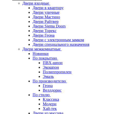
Двери входные
Двери в квартиру
Двери уличные
Двери Мастино
Двери Райтвер
Двери Sigma Doors
Двери Торекс
Двери Геона
Двери с электронным замком
Двери специального назначения
Двери межкомнатные
Новинки
По покрытию
ПВХ-шпон
Экошпон
Полиппропилен
Эмаль
По производителю
Геона
Веллдорис
По стилю
Классика
Модерн
Хай-тек
Двери из массива