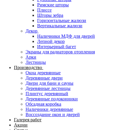
Римские шторы
Плиссе
Шторы зебра
Горизонтальные жалюзи
Вертикальные жалюзи
Декор
Наличники МДФ для дверей
Лепной декор
Интерьерный багет
Экраны для радиаторов отопления
Арки
Лестницы
Производство
Окна деревянные
Деревянные двери
Двери для бани и сауны
Деревянные лестницы
Плинтус деревянный
Деревянные подоконники
Обсадная коробка
Наличники деревянные
Воссоздание окон и дверей
Галерея работ
Акции