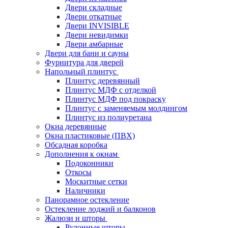
Двери складные
Двери откатные
Двери INVISIBLE
Двери невидимки
Двери амбарные
Двери для бани и сауны
Фурнитура для дверей
Напольный плинтус
Плинтус деревянный
Плинтус МДФ с отделкой
Плинтус МДФ под покраску
Плинтус с заменяемым молдингом
Плинтус из полиуретана
Окна деревянные
Окна пластиковые (ПВХ)
Обсадная коробка
Дополнения к окнам
Подоконники
Откосы
Москитные сетки
Наличники
Панорамное остекление
Остекление лоджий и балконов
Жалюзи и шторы
Рулонные шторы