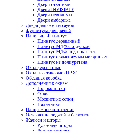
Двери откатные
Двери INVISIBLE
Двери невидимки
Двери амбарные
Двери для бани и сауны
Фурнитура для дверей
Напольный плинтус
Плинтус деревянный
Плинтус МДФ с отделкой
Плинтус МДФ под покраску
Плинтус с заменяемым молдингом
Плинтус из полиуретана
Окна деревянные
Окна пластиковые (ПВХ)
Обсадная коробка
Дополнения к окнам
Подоконники
Откосы
Москитные сетки
Наличники
Панорамное остекление
Остекление лоджий и балконов
Жалюзи и шторы
Рулонные шторы
Римские шторы