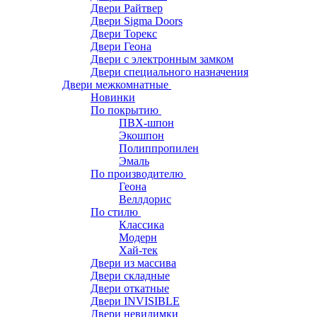
Двери Райтвер
Двери Sigma Doors
Двери Торекс
Двери Геона
Двери с электронным замком
Двери специального назначения
Двери межкомнатные
Новинки
По покрытию
ПВХ-шпон
Экошпон
Полиппропилен
Эмаль
По производителю
Геона
Веллдорис
По стилю
Классика
Модерн
Хай-тек
Двери из массива
Двери складные
Двери откатные
Двери INVISIBLE
Двери невидимки