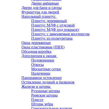
Двери амбарные
Двери для бани и сауны
Фурнитура для дверей
Напольный плинтус
Плинтус деревянный
Плинтус МДФ с отделкой
Плинтус МДФ под покраску
Плинтус с заменяемым молдингом
Плинтус из полиуретана
Окна деревянные
Окна пластиковые (ПВХ)
Обсадная коробка
Дополнения к окнам
Подоконники
Откосы
Москитные сетки
Наличники
Панорамное остекление
Остекление лоджий и балконов
Жалюзи и шторы
Рулонные шторы
Римские шторы
Плиссе
Шторы зебра
Горизонтальные жалюзи