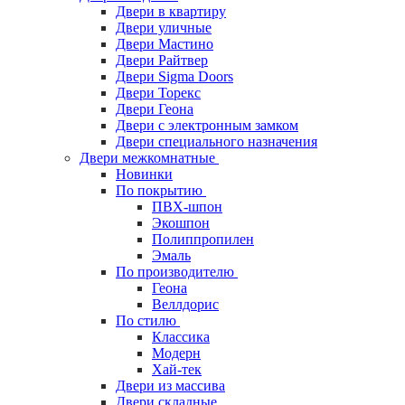
Двери в квартиру
Двери уличные
Двери Мастино
Двери Райтвер
Двери Sigma Doors
Двери Торекс
Двери Геона
Двери с электронным замком
Двери специального назначения
Двери межкомнатные
Новинки
По покрытию
ПВХ-шпон
Экошпон
Полиппропилен
Эмаль
По производителю
Геона
Веллдорис
По стилю
Классика
Модерн
Хай-тек
Двери из массива
Двери складные