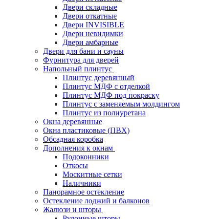
Двери складные
Двери откатные
Двери INVISIBLE
Двери невидимки
Двери амбарные
Двери для бани и сауны
Фурнитура для дверей
Напольный плинтус
Плинтус деревянный
Плинтус МДФ с отделкой
Плинтус МДФ под покраску
Плинтус с заменяемым молдингом
Плинтус из полиуретана
Окна деревянные
Окна пластиковые (ПВХ)
Обсадная коробка
Дополнения к окнам
Подоконники
Откосы
Москитные сетки
Наличники
Панорамное остекление
Остекление лоджий и балконов
Жалюзи и шторы
Рулонные шторы