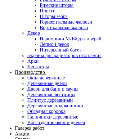
Римские шторы
Плиссе
Шторы зебра
Горизонтальные жалюзи
Вертикальные жалюзи
Декор
Наличники МДФ для дверей
Лепной декор
Интерьерный багет
Экраны для радиаторов отопления
Арки
Лестницы
Производство
Окна деревянные
Деревянные двери
Двери для бани и сауны
Деревянные лестницы
Плинтус деревянный
Деревянные подоконники
Обсадная коробка
Наличники деревянные
Воссоздание окон и дверей
Галерея работ
Акции