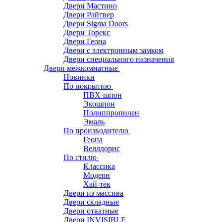
Двери Мастино
Двери Райтвер
Двери Sigma Doors
Двери Торекс
Двери Геона
Двери с электронным замком
Двери специального назначения
Двери межкомнатные
Новинки
По покрытию
ПВХ-шпон
Экошпон
Полиппропилен
Эмаль
По производителю
Геона
Веллдорис
По стилю
Классика
Модерн
Хай-тек
Двери из массива
Двери складные
Двери откатные
Двери INVISIBLE