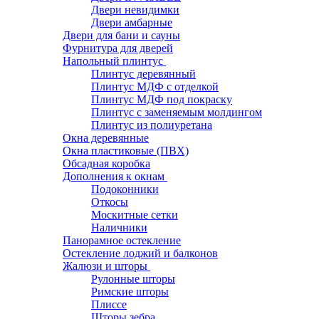
Двери невидимки
Двери амбарные
Двери для бани и сауны
Фурнитура для дверей
Напольный плинтус
Плинтус деревянный
Плинтус МДФ с отделкой
Плинтус МДФ под покраску
Плинтус с заменяемым молдингом
Плинтус из полиуретана
Окна деревянные
Окна пластиковые (ПВХ)
Обсадная коробка
Дополнения к окнам
Подоконники
Откосы
Москитные сетки
Наличники
Панорамное остекление
Остекление лоджий и балконов
Жалюзи и шторы
Рулонные шторы
Римские шторы
Плиссе
Шторы зебра