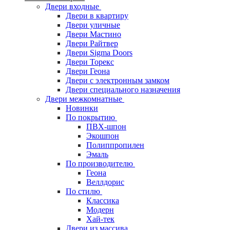
Двери входные
Двери в квартиру
Двери уличные
Двери Мастино
Двери Райтвер
Двери Sigma Doors
Двери Торекс
Двери Геона
Двери с электронным замком
Двери специального назначения
Двери межкомнатные
Новинки
По покрытию
ПВХ-шпон
Экошпон
Полиппропилен
Эмаль
По производителю
Геона
Веллдорис
По стилю
Классика
Модерн
Хай-тек
Двери из массива