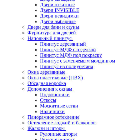
Двери откатные
Двери INVISIBLE
Двери невидимки
Двери амбарные
Двери для бани и сауны
Фурнитура для дверей
Напольный плинтус
Плинтус деревянный
Плинтус МДФ с отделкой
Плинтус МДФ под покраску
Плинтус с заменяемым молдингом
Плинтус из полиуретана
Окна деревянные
Окна пластиковые (ПВХ)
Обсадная коробка
Дополнения к окнам
Подоконники
Откосы
Москитные сетки
Наличники
Панорамное остекление
Остекление лоджий и балконов
Жалюзи и шторы
Рулонные шторы
Римские шторы