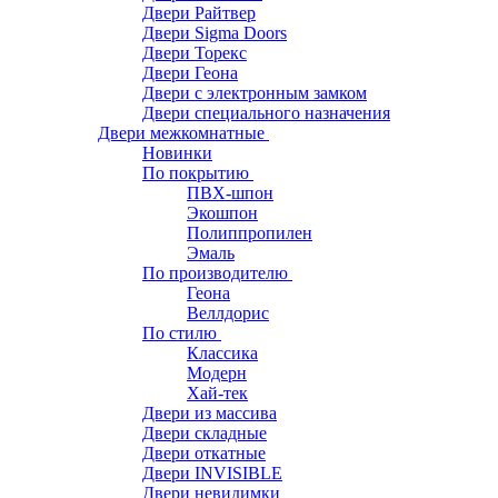
Двери Райтвер
Двери Sigma Doors
Двери Торекс
Двери Геона
Двери с электронным замком
Двери специального назначения
Двери межкомнатные
Новинки
По покрытию
ПВХ-шпон
Экошпон
Полиппропилен
Эмаль
По производителю
Геона
Веллдорис
По стилю
Классика
Модерн
Хай-тек
Двери из массива
Двери складные
Двери откатные
Двери INVISIBLE
Двери невидимки