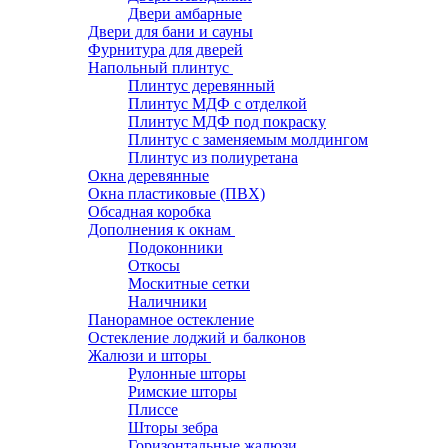
Двери амбарные
Двери для бани и сауны
Фурнитура для дверей
Напольный плинтус
Плинтус деревянный
Плинтус МДФ с отделкой
Плинтус МДФ под покраску
Плинтус с заменяемым молдингом
Плинтус из полиуретана
Окна деревянные
Окна пластиковые (ПВХ)
Обсадная коробка
Дополнения к окнам
Подоконники
Откосы
Москитные сетки
Наличники
Панорамное остекление
Остекление лоджий и балконов
Жалюзи и шторы
Рулонные шторы
Римские шторы
Плиссе
Шторы зебра
Горизонтальные жалюзи