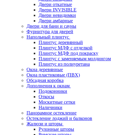
Двери откатные
Двери INVISIBLE
Двери невидимки
Двери амбарные
Двери для бани и сауны
Фурнитура для дверей
Напольный плинтус
Плинтус деревянный
Плинтус МДФ с отделкой
Плинтус МДФ под покраску
Плинтус с заменяемым молдингом
Плинтус из полиуретана
Окна деревянные
Окна пластиковые (ПВХ)
Обсадная коробка
Дополнения к окнам
Подоконники
Откосы
Москитные сетки
Наличники
Панорамное остекление
Остекление лоджий и балконов
Жалюзи и шторы
Рулонные шторы
Римские шторы