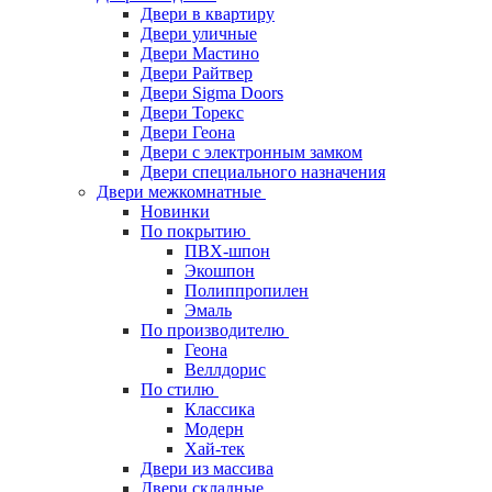
Двери в квартиру
Двери уличные
Двери Мастино
Двери Райтвер
Двери Sigma Doors
Двери Торекс
Двери Геона
Двери с электронным замком
Двери специального назначения
Двери межкомнатные
Новинки
По покрытию
ПВХ-шпон
Экошпон
Полиппропилен
Эмаль
По производителю
Геона
Веллдорис
По стилю
Классика
Модерн
Хай-тек
Двери из массива
Двери складные