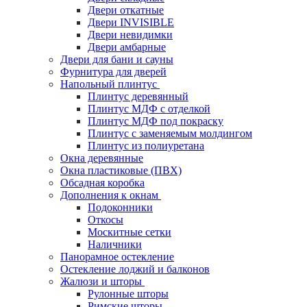
Двери откатные
Двери INVISIBLE
Двери невидимки
Двери амбарные
Двери для бани и сауны
Фурнитура для дверей
Напольный плинтус
Плинтус деревянный
Плинтус МДФ с отделкой
Плинтус МДФ под покраску
Плинтус с заменяемым молдингом
Плинтус из полиуретана
Окна деревянные
Окна пластиковые (ПВХ)
Обсадная коробка
Дополнения к окнам
Подоконники
Откосы
Москитные сетки
Наличники
Панорамное остекление
Остекление лоджий и балконов
Жалюзи и шторы
Рулонные шторы
Римские шторы