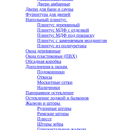
Двери амбарные
Двери для бани и сауны
Фурнитура для дверей
Напольный плинтус
Плинтус деревянный
Плинтус МДФ с отделкой
Плинтус МДФ под покраску
Плинтус с заменяемым молдингом
Плинтус из полиуретана
Окна деревянные
Окна пластиковые (ПВХ)
Обсадная коробка
Дополнения к окнам
Подоконники
Откосы
Москитные сетки
Наличники
Панорамное остекление
Остекление лоджий и балконов
Жалюзи и шторы
Рулонные шторы
Римские шторы
Плиссе
Шторы зебра
Горизонтальные жалюзи