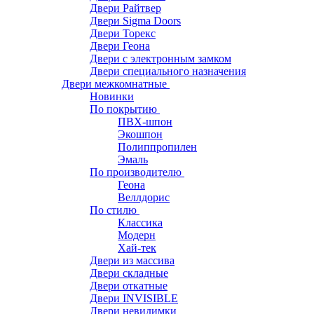
Двери Райтвер
Двери Sigma Doors
Двери Торекс
Двери Геона
Двери с электронным замком
Двери специального назначения
Двери межкомнатные
Новинки
По покрытию
ПВХ-шпон
Экошпон
Полиппропилен
Эмаль
По производителю
Геона
Веллдорис
По стилю
Классика
Модерн
Хай-тек
Двери из массива
Двери складные
Двери откатные
Двери INVISIBLE
Двери невидимки