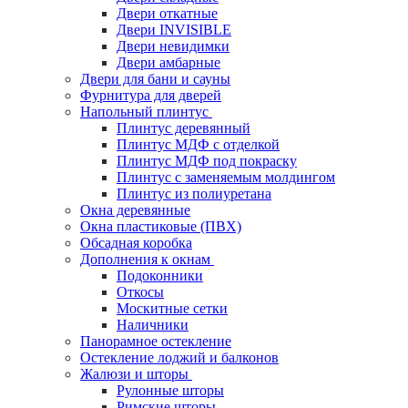
Двери откатные
Двери INVISIBLE
Двери невидимки
Двери амбарные
Двери для бани и сауны
Фурнитура для дверей
Напольный плинтус
Плинтус деревянный
Плинтус МДФ с отделкой
Плинтус МДФ под покраску
Плинтус с заменяемым молдингом
Плинтус из полиуретана
Окна деревянные
Окна пластиковые (ПВХ)
Обсадная коробка
Дополнения к окнам
Подоконники
Откосы
Москитные сетки
Наличники
Панорамное остекление
Остекление лоджий и балконов
Жалюзи и шторы
Рулонные шторы
Римские шторы