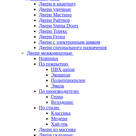
Двери в квартиру
Двери уличные
Двери Мастино
Двери Райтвер
Двери Sigma Doors
Двери Торекс
Двери Геона
Двери с электронным замком
Двери специального назначения
Двери межкомнатные
Новинки
По покрытию
ПВХ-шпон
Экошпон
Полиппропилен
Эмаль
По производителю
Геона
Веллдорис
По стилю
Классика
Модерн
Хай-тек
Двери из массива
Двери складные