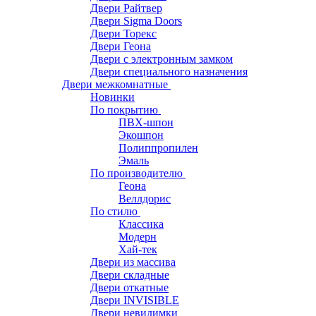
Двери Райтвер
Двери Sigma Doors
Двери Торекс
Двери Геона
Двери с электронным замком
Двери специального назначения
Двери межкомнатные
Новинки
По покрытию
ПВХ-шпон
Экошпон
Полиппропилен
Эмаль
По производителю
Геона
Веллдорис
По стилю
Классика
Модерн
Хай-тек
Двери из массива
Двери складные
Двери откатные
Двери INVISIBLE
Двери невидимки