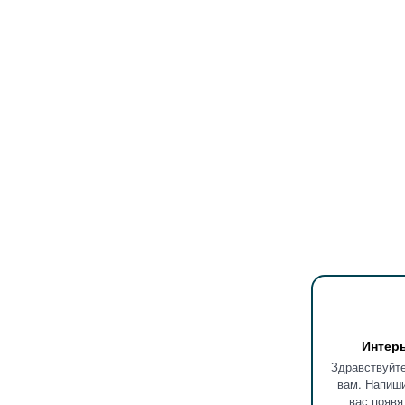
Интер
Здравствуйте
вам. Напиши
вас появя