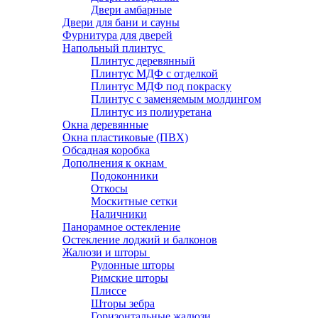
Двери амбарные
Двери для бани и сауны
Фурнитура для дверей
Напольный плинтус
Плинтус деревянный
Плинтус МДФ с отделкой
Плинтус МДФ под покраску
Плинтус с заменяемым молдингом
Плинтус из полиуретана
Окна деревянные
Окна пластиковые (ПВХ)
Обсадная коробка
Дополнения к окнам
Подоконники
Откосы
Москитные сетки
Наличники
Панорамное остекление
Остекление лоджий и балконов
Жалюзи и шторы
Рулонные шторы
Римские шторы
Плиссе
Шторы зебра
Горизонтальные жалюзи