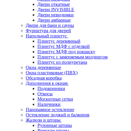
Двери откатные
Двери INVISIBLE
Двери невидимки
Двери амбарные
Двери для бани и сауны
Фурнитура для дверей
Напольный плинтус
Плинтус деревянный
Плинтус МДФ с отделкой
Плинтус МДФ под покраску
Плинтус с заменяемым молдингом
Плинтус из полиуретана
Окна деревянные
Окна пластиковые (ПВХ)
Обсадная коробка
Дополнения к окнам
Подоконники
Откосы
Москитные сетки
Наличники
Панорамное остекление
Остекление лоджий и балконов
Жалюзи и шторы
Рулонные шторы
Римские шторы