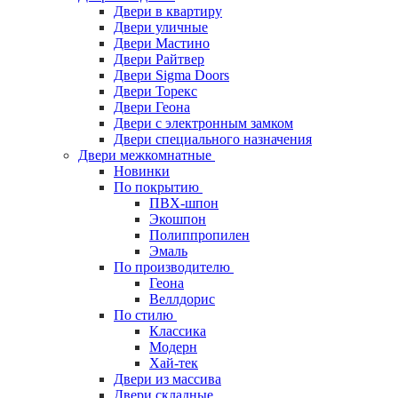
Двери в квартиру
Двери уличные
Двери Мастино
Двери Райтвер
Двери Sigma Doors
Двери Торекс
Двери Геона
Двери с электронным замком
Двери специального назначения
Двери межкомнатные
Новинки
По покрытию
ПВХ-шпон
Экошпон
Полиппропилен
Эмаль
По производителю
Геона
Веллдорис
По стилю
Классика
Модерн
Хай-тек
Двери из массива
Двери складные