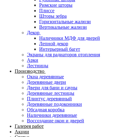
Римские шторы
Плиссе
Шторы зебра
Горизонтальные жалюзи
Вертикальные жалюзи
Декор
Наличники МДФ для дверей
Лепной декор
Интерьерный багет
Экраны для радиаторов отопления
Арки
Лестницы
Производство
Окна деревянные
Деревянные двери
Двери для бани и сауны
Деревянные лестницы
Плинтус деревянный
Деревянные подоконники
Обсадная коробка
Наличники деревянные
Воссоздание окон и дверей
Галерея работ
Акции