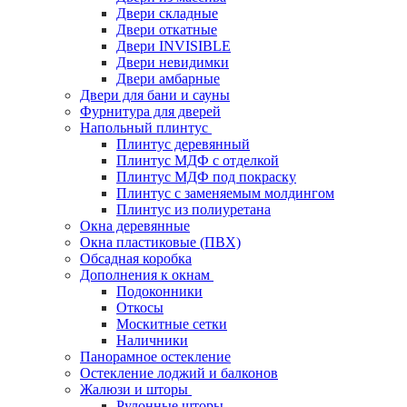
Двери складные
Двери откатные
Двери INVISIBLE
Двери невидимки
Двери амбарные
Двери для бани и сауны
Фурнитура для дверей
Напольный плинтус
Плинтус деревянный
Плинтус МДФ с отделкой
Плинтус МДФ под покраску
Плинтус с заменяемым молдингом
Плинтус из полиуретана
Окна деревянные
Окна пластиковые (ПВХ)
Обсадная коробка
Дополнения к окнам
Подоконники
Откосы
Москитные сетки
Наличники
Панорамное остекление
Остекление лоджий и балконов
Жалюзи и шторы
Рулонные шторы