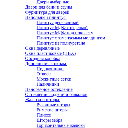
Двери амбарные
Двери для бани и сауны
Фурнитура для дверей
Напольный плинтус
Плинтус деревянный
Плинтус МДФ с отделкой
Плинтус МДФ под покраску
Плинтус с заменяемым молдингом
Плинтус из полиуретана
Окна деревянные
Окна пластиковые (ПВХ)
Обсадная коробка
Дополнения к окнам
Подоконники
Откосы
Москитные сетки
Наличники
Панорамное остекление
Остекление лоджий и балконов
Жалюзи и шторы
Рулонные шторы
Римские шторы
Плиссе
Шторы зебра
Горизонтальные жалюзи