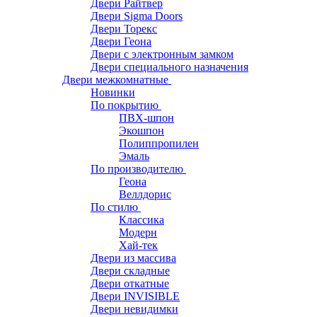
Двери Райтвер
Двери Sigma Doors
Двери Торекс
Двери Геона
Двери с электронным замком
Двери специального назначения
Двери межкомнатные
Новинки
По покрытию
ПВХ-шпон
Экошпон
Полиппропилен
Эмаль
По производителю
Геона
Веллдорис
По стилю
Классика
Модерн
Хай-тек
Двери из массива
Двери складные
Двери откатные
Двери INVISIBLE
Двери невидимки