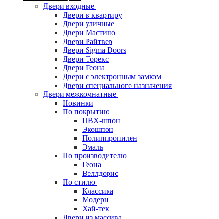
Двери входные
Двери в квартиру
Двери уличные
Двери Мастино
Двери Райтвер
Двери Sigma Doors
Двери Торекс
Двери Геона
Двери с электронным замком
Двери специального назначения
Двери межкомнатные
Новинки
По покрытию
ПВХ-шпон
Экошпон
Полиппропилен
Эмаль
По производителю
Геона
Веллдорис
По стилю
Классика
Модерн
Хай-тек
Двери из массива