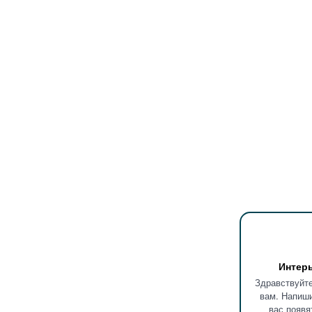
Интер
Здравствуйте
вам. Напиши
вас появя