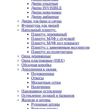
Двери откатные
Двери INVISIBLE
Двери невидимки
Двери амбарные
Двери для бани и сауны
Фурнитура для дверей
Напольный плинтус
Плинтус деревянный
Плинтус МДФ с отделкой
Плинтус МДФ под покраску
Плинтус с заменяемым молдингом
Плинтус из полиуретана
Окна деревянные
Окна пластиковые (ПВХ)
Обсадная коробка
Дополнения к окнам
Подоконники
Откосы
Москитные сетки
Наличники
Панорамное остекление
Остекление лоджий и балконов
Жалюзи и шторы
Рулонные шторы
Римские шторы