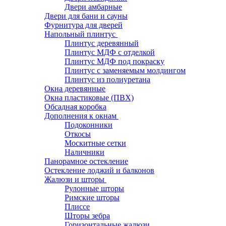
Двери амбарные
Двери для бани и сауны
Фурнитура для дверей
Напольный плинтус
Плинтус деревянный
Плинтус МДФ с отделкой
Плинтус МДФ под покраску
Плинтус с заменяемым молдингом
Плинтус из полиуретана
Окна деревянные
Окна пластиковые (ПВХ)
Обсадная коробка
Дополнения к окнам
Подоконники
Откосы
Москитные сетки
Наличники
Панорамное остекление
Остекление лоджий и балконов
Жалюзи и шторы
Рулонные шторы
Римские шторы
Плиссе
Шторы зебра
Горизонтальные жалюзи