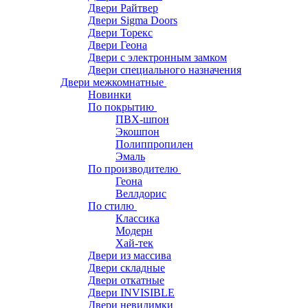
Двери Райтвер
Двери Sigma Doors
Двери Торекс
Двери Геона
Двери с электронным замком
Двери специального назначения
Двери межкомнатные
Новинки
По покрытию
ПВХ-шпон
Экошпон
Полиппропилен
Эмаль
По производителю
Геона
Веллдорис
По стилю
Классика
Модерн
Хай-тек
Двери из массива
Двери складные
Двери откатные
Двери INVISIBLE
Двери невидимки