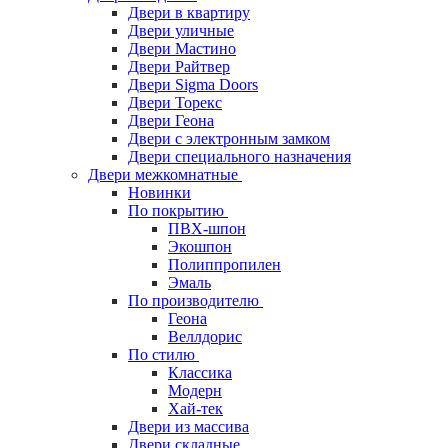
Двери в квартиру
Двери уличные
Двери Мастино
Двери Райтвер
Двери Sigma Doors
Двери Торекс
Двери Геона
Двери с электронным замком
Двери специального назначения
Двери межкомнатные
Новинки
По покрытию
ПВХ-шпон
Экошпон
Полиппропилен
Эмаль
По производителю
Геона
Веллдорис
По стилю
Классика
Модерн
Хай-тек
Двери из массива
Двери складные