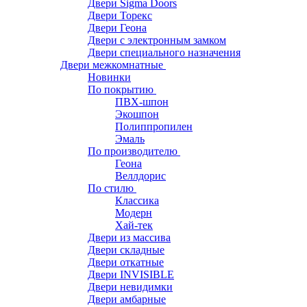
Двери Sigma Doors
Двери Торекс
Двери Геона
Двери с электронным замком
Двери специального назначения
Двери межкомнатные
Новинки
По покрытию
ПВХ-шпон
Экошпон
Полиппропилен
Эмаль
По производителю
Геона
Веллдорис
По стилю
Классика
Модерн
Хай-тек
Двери из массива
Двери складные
Двери откатные
Двери INVISIBLE
Двери невидимки
Двери амбарные