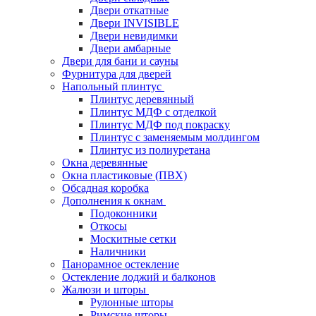
Двери откатные
Двери INVISIBLE
Двери невидимки
Двери амбарные
Двери для бани и сауны
Фурнитура для дверей
Напольный плинтус
Плинтус деревянный
Плинтус МДФ с отделкой
Плинтус МДФ под покраску
Плинтус с заменяемым молдингом
Плинтус из полиуретана
Окна деревянные
Окна пластиковые (ПВХ)
Обсадная коробка
Дополнения к окнам
Подоконники
Откосы
Москитные сетки
Наличники
Панорамное остекление
Остекление лоджий и балконов
Жалюзи и шторы
Рулонные шторы
Римские шторы