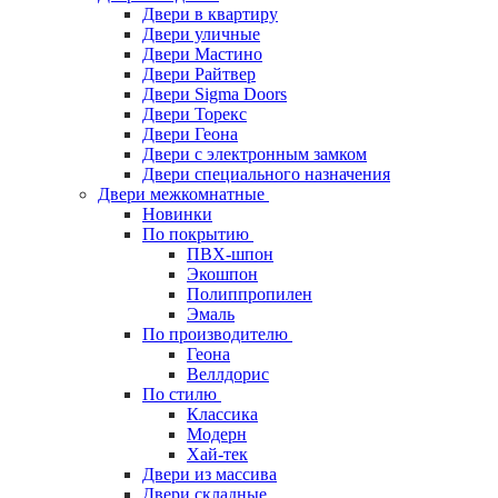
Двери в квартиру
Двери уличные
Двери Мастино
Двери Райтвер
Двери Sigma Doors
Двери Торекс
Двери Геона
Двери с электронным замком
Двери специального назначения
Двери межкомнатные
Новинки
По покрытию
ПВХ-шпон
Экошпон
Полиппропилен
Эмаль
По производителю
Геона
Веллдорис
По стилю
Классика
Модерн
Хай-тек
Двери из массива
Двери складные