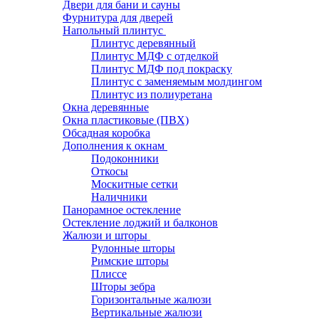
Двери для бани и сауны
Фурнитура для дверей
Напольный плинтус
Плинтус деревянный
Плинтус МДФ с отделкой
Плинтус МДФ под покраску
Плинтус с заменяемым молдингом
Плинтус из полиуретана
Окна деревянные
Окна пластиковые (ПВХ)
Обсадная коробка
Дополнения к окнам
Подоконники
Откосы
Москитные сетки
Наличники
Панорамное остекление
Остекление лоджий и балконов
Жалюзи и шторы
Рулонные шторы
Римские шторы
Плиссе
Шторы зебра
Горизонтальные жалюзи
Вертикальные жалюзи