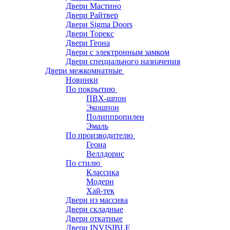
Двери Мастино
Двери Райтвер
Двери Sigma Doors
Двери Торекс
Двери Геона
Двери с электронным замком
Двери специального назначения
Двери межкомнатные
Новинки
По покрытию
ПВХ-шпон
Экошпон
Полиппропилен
Эмаль
По производителю
Геона
Веллдорис
По стилю
Классика
Модерн
Хай-тек
Двери из массива
Двери складные
Двери откатные
Двери INVISIBLE