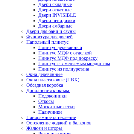
Двери складные
Двери откатные
Двери INVISIBLE
Двери невидимки
Двери амбарные
Двери для бани и сауны
Фурнитура для дверей
Напольный плинтус
Плинтус деревянный
Плинтус МДФ с отделкой
Плинтус МДФ под покраску
Плинтус с заменяемым молдингом
Плинтус из полиуретана
Окна деревянные
Окна пластиковые (ПВХ)
Обсадная коробка
Дополнения к окнам
Подоконники
Откосы
Москитные сетки
Наличники
Панорамное остекление
Остекление лоджий и балконов
Жалюзи и шторы
Рулонные шторы