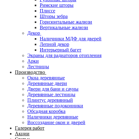
Римские шторы
Плиссе
Шторы зебра
Горизонтальные жалюзи
Вертикальные жалюзи
Декор
Наличники МДФ для дверей
Лепной декор
Интерьерный багет
Экраны для радиаторов отопления
Арки
Лестницы
Производство
Окна деревянные
Деревянные двери
Двери для бани и сауны
Деревянные лестницы
Плинтус деревянный
Деревянные подоконники
Обсадная коробка
Наличники деревянные
Воссоздание окон и дверей
Галерея работ
Акции