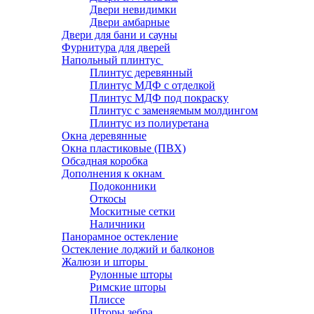
Двери невидимки
Двери амбарные
Двери для бани и сауны
Фурнитура для дверей
Напольный плинтус
Плинтус деревянный
Плинтус МДФ с отделкой
Плинтус МДФ под покраску
Плинтус с заменяемым молдингом
Плинтус из полиуретана
Окна деревянные
Окна пластиковые (ПВХ)
Обсадная коробка
Дополнения к окнам
Подоконники
Откосы
Москитные сетки
Наличники
Панорамное остекление
Остекление лоджий и балконов
Жалюзи и шторы
Рулонные шторы
Римские шторы
Плиссе
Шторы зебра