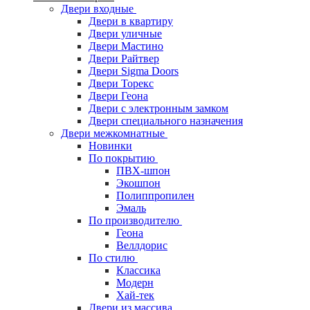
Двери входные
Двери в квартиру
Двери уличные
Двери Мастино
Двери Райтвер
Двери Sigma Doors
Двери Торекс
Двери Геона
Двери с электронным замком
Двери специального назначения
Двери межкомнатные
Новинки
По покрытию
ПВХ-шпон
Экошпон
Полиппропилен
Эмаль
По производителю
Геона
Веллдорис
По стилю
Классика
Модерн
Хай-тек
Двери из массива