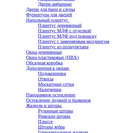
Двери амбарные
Двери для бани и сауны
Фурнитура для дверей
Напольный плинтус
Плинтус деревянный
Плинтус МДФ с отделкой
Плинтус МДФ под покраску
Плинтус с заменяемым молдингом
Плинтус из полиуретана
Окна деревянные
Окна пластиковые (ПВХ)
Обсадная коробка
Дополнения к окнам
Подоконники
Откосы
Москитные сетки
Наличники
Панорамное остекление
Остекление лоджий и балконов
Жалюзи и шторы
Рулонные шторы
Римские шторы
Плиссе
Шторы зебра
Горизонтальные жалюзи