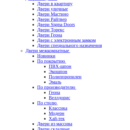
Двери в квартиру
Двери уличные
Двери Мастино
Двери Райтвер
Двери Sigma Doors
Двери Торекс
Двери Геона
Двери с электронным замком
Двери специального назначения
Двери межкомнатные
Новинки
По покрытию
ПВХ-шпон
Экошпон
Полиппропилен
Эмаль
По производителю
Геона
Веллдорис
По стилю
Классика
Модерн
Хай-тек
Двери из массива
Двери складные