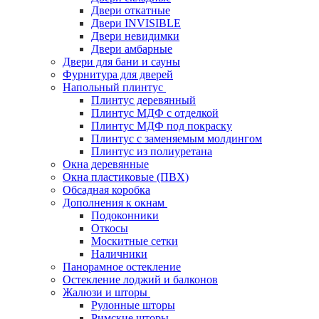
Двери откатные
Двери INVISIBLE
Двери невидимки
Двери амбарные
Двери для бани и сауны
Фурнитура для дверей
Напольный плинтус
Плинтус деревянный
Плинтус МДФ с отделкой
Плинтус МДФ под покраску
Плинтус с заменяемым молдингом
Плинтус из полиуретана
Окна деревянные
Окна пластиковые (ПВХ)
Обсадная коробка
Дополнения к окнам
Подоконники
Откосы
Москитные сетки
Наличники
Панорамное остекление
Остекление лоджий и балконов
Жалюзи и шторы
Рулонные шторы
Римские шторы