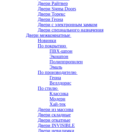
Двери Райтвер
Двери Sigma Doors
Двери Торекс
Двери Геона
Двери с электронным замком
Двери специального назначения
Двери межкомнатные
Новинки
По покрытию
ПВХ-шпон
Экошпон
Полиппропилен
Эмаль
По производителю
Геона
Веллдорис
По стилю
Классика
Модерн
Хай-тек
Двери из массива
Двери складные
Двери откатные
Двери INVISIBLE
Двери невидимки