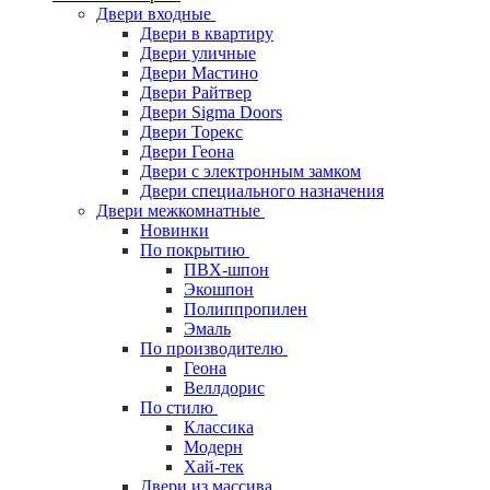
Двери входные
Двери в квартиру
Двери уличные
Двери Мастино
Двери Райтвер
Двери Sigma Doors
Двери Торекс
Двери Геона
Двери с электронным замком
Двери специального назначения
Двери межкомнатные
Новинки
По покрытию
ПВХ-шпон
Экошпон
Полиппропилен
Эмаль
По производителю
Геона
Веллдорис
По стилю
Классика
Модерн
Хай-тек
Двери из массива