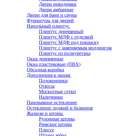
Двери невидимки
Двери амбарные
Двери для бани и сауны
Фурнитура для дверей
Напольный плинтус
Плинтус деревянный
Плинтус МДФ с отделкой
Плинтус МДФ под покраску
Плинтус с заменяемым молдингом
Плинтус из полиуретана
Окна деревянные
Окна пластиковые (ПВХ)
Обсадная коробка
Дополнения к окнам
Подоконники
Откосы
Москитные сетки
Наличники
Панорамное остекление
Остекление лоджий и балконов
Жалюзи и шторы
Рулонные шторы
Римские шторы
Плиссе
Шторы зебра