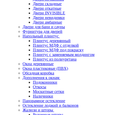
Двери складные
Двери откатные
Двери INVISIBLE
Двери невидимки
Двери амбарные
Двери для бани и сауны
Фурнитура для дверей
Напольный плинтус
Плинтус деревянный
Плинтус МДФ с отделкой
Плинтус МДФ под покраску
Плинтус с заменяемым молдингом
Плинтус из полиуретана
Окна деревянные
Окна пластиковые (ПВХ)
Обсадная коробка
Дополнения к окнам
Подоконники
Откосы
Москитные сетки
Наличники
Панорамное остекление
Остекление лоджий и балконов
Жалюзи и шторы
Рулонные шторы