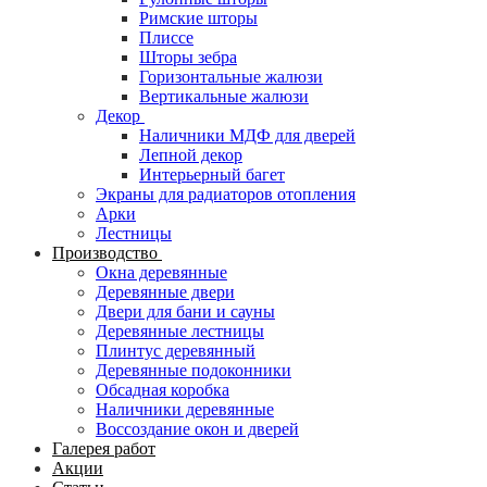
Римские шторы
Плиссе
Шторы зебра
Горизонтальные жалюзи
Вертикальные жалюзи
Декор
Наличники МДФ для дверей
Лепной декор
Интерьерный багет
Экраны для радиаторов отопления
Арки
Лестницы
Производство
Окна деревянные
Деревянные двери
Двери для бани и сауны
Деревянные лестницы
Плинтус деревянный
Деревянные подоконники
Обсадная коробка
Наличники деревянные
Воссоздание окон и дверей
Галерея работ
Акции