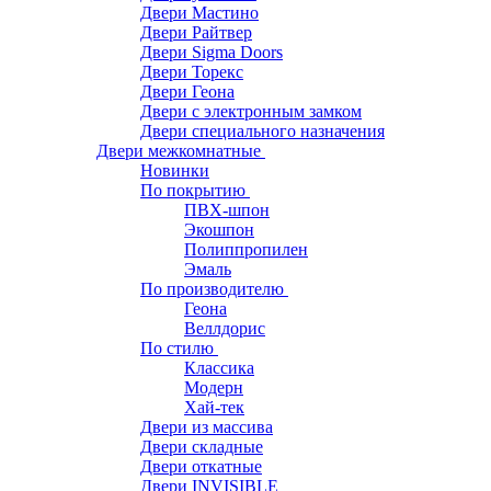
Двери Мастино
Двери Райтвер
Двери Sigma Doors
Двери Торекс
Двери Геона
Двери с электронным замком
Двери специального назначения
Двери межкомнатные
Новинки
По покрытию
ПВХ-шпон
Экошпон
Полиппропилен
Эмаль
По производителю
Геона
Веллдорис
По стилю
Классика
Модерн
Хай-тек
Двери из массива
Двери складные
Двери откатные
Двери INVISIBLE