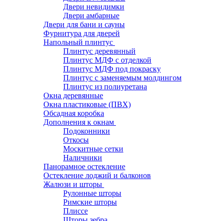
Двери невидимки
Двери амбарные
Двери для бани и сауны
Фурнитура для дверей
Напольный плинтус
Плинтус деревянный
Плинтус МДФ с отделкой
Плинтус МДФ под покраску
Плинтус с заменяемым молдингом
Плинтус из полиуретана
Окна деревянные
Окна пластиковые (ПВХ)
Обсадная коробка
Дополнения к окнам
Подоконники
Откосы
Москитные сетки
Наличники
Панорамное остекление
Остекление лоджий и балконов
Жалюзи и шторы
Рулонные шторы
Римские шторы
Плиссе
Шторы зебра