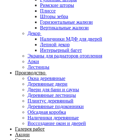
Римские шторы
Плиссе
Шторы зебра
Горизонтальные жалюзи
Вертикальные жалюзи
Декор
Наличники МДФ для дверей
Лепной декор
Интерьерный багет
Экраны для радиаторов отопления
Арки
Лестницы
Производство
Окна деревянные
Деревянные двери
Двери для бани и сауны
Деревянные лестницы
Плинтус деревянный
Деревянные подоконники
Обсадная коробка
Наличники деревянные
Воссоздание окон и дверей
Галерея работ
Акции