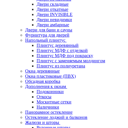
Двери складные
Двери откатные
Двери INVISIBLE
Двери невидимки
Двери амбарные
Двери для бани и сауны
Фурнитура для дверей
Напольный плинтус
Плинтус деревянный
Плинтус МДФ с отделкой
Плинтус МДФ под покраску
Плинтус с заменяемым молдингом
Плинтус из полиуретана
Окна деревянные
Окна пластиковые (ПВХ)
Обсадная коробка
Дополнения к окнам
Подоконники
Откосы
Москитные сетки
Наличники
Панорамное остекление
Остекление лоджий и балконов
Жалюзи и шторы
Рулонные шторы