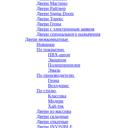
Двери Мастино
Двери Райтвер
Двери Sigma Doors
Двери Торекс
Двери Геона
Двери с электронным замком
Двери специального назначения
Двери межкомнатные
Новинки
По покрытию
ПВХ-шпон
Экошпон
Полиппропилен
Эмаль
По производителю
Геона
Веллдорис
По стилю
Классика
Модерн
Хай-тек
Двери из массива
Двери складные
Двери откатные
Двери INVISIBLE