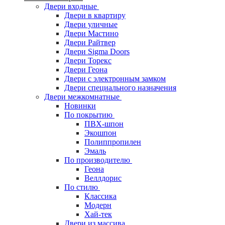
Двери входные
Двери в квартиру
Двери уличные
Двери Мастино
Двери Райтвер
Двери Sigma Doors
Двери Торекс
Двери Геона
Двери с электронным замком
Двери специального назначения
Двери межкомнатные
Новинки
По покрытию
ПВХ-шпон
Экошпон
Полиппропилен
Эмаль
По производителю
Геона
Веллдорис
По стилю
Классика
Модерн
Хай-тек
Двери из массива