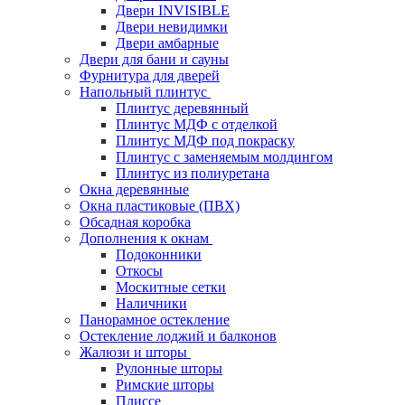
Двери INVISIBLE
Двери невидимки
Двери амбарные
Двери для бани и сауны
Фурнитура для дверей
Напольный плинтус
Плинтус деревянный
Плинтус МДФ с отделкой
Плинтус МДФ под покраску
Плинтус с заменяемым молдингом
Плинтус из полиуретана
Окна деревянные
Окна пластиковые (ПВХ)
Обсадная коробка
Дополнения к окнам
Подоконники
Откосы
Москитные сетки
Наличники
Панорамное остекление
Остекление лоджий и балконов
Жалюзи и шторы
Рулонные шторы
Римские шторы
Плиссе