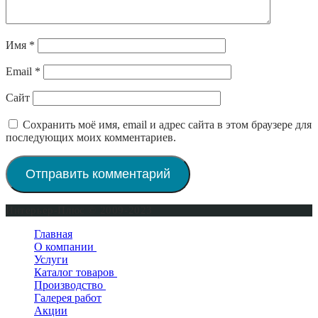
Имя
*
Email
*
Сайт
Сохранить моё имя, email и адрес сайта в этом браузере для
последующих моих комментариев.
Интерьер-Плюс © 2009-2023
Главная
О компании
Услуги
Сертификаты
Каталог товаров
Производство
Двери входные
Галерея работ
Двери межкомнатные
Окна деревянные
Двери в квартиру
Акции
Двери для бани и сауны
Деревянные двери
Двери уличные
Новинки