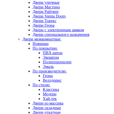
Двери уличные
Двери Мастино
Двери Райтвер
Двери Sigma Doors
Двери Торекс
Двери Геона
Двери с электронным замком
Двери специального назначения
Двери межкомнатные
Новинки
По покрытию
ПВХ-шпон
Экошпон
Полиппропилен
Эмаль
По производителю
Геона
Веллдорис
По стилю
Классика
Модерн
Хай-тек
Двери из массива
Двери складные
Двери откатные