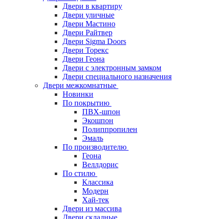
Двери в квартиру
Двери уличные
Двери Мастино
Двери Райтвер
Двери Sigma Doors
Двери Торекс
Двери Геона
Двери с электронным замком
Двери специального назначения
Двери межкомнатные
Новинки
По покрытию
ПВХ-шпон
Экошпон
Полиппропилен
Эмаль
По производителю
Геона
Веллдорис
По стилю
Классика
Модерн
Хай-тек
Двери из массива
Двери складные