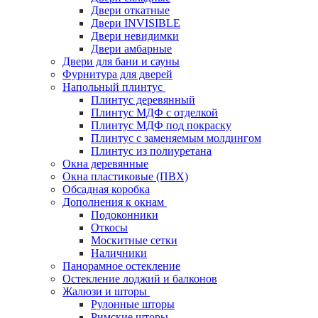
Двери откатные
Двери INVISIBLE
Двери невидимки
Двери амбарные
Двери для бани и сауны
Фурнитура для дверей
Напольный плинтус
Плинтус деревянный
Плинтус МДФ с отделкой
Плинтус МДФ под покраску
Плинтус с заменяемым молдингом
Плинтус из полиуретана
Окна деревянные
Окна пластиковые (ПВХ)
Обсадная коробка
Дополнения к окнам
Подоконники
Откосы
Москитные сетки
Наличники
Панорамное остекление
Остекление лоджий и балконов
Жалюзи и шторы
Рулонные шторы
Римские шторы