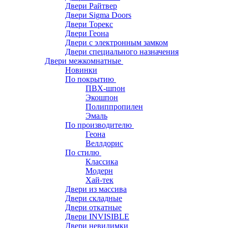
Двери Райтвер
Двери Sigma Doors
Двери Торекс
Двери Геона
Двери с электронным замком
Двери специального назначения
Двери межкомнатные
Новинки
По покрытию
ПВХ-шпон
Экошпон
Полиппропилен
Эмаль
По производителю
Геона
Веллдорис
По стилю
Классика
Модерн
Хай-тек
Двери из массива
Двери складные
Двери откатные
Двери INVISIBLE
Двери невидимки