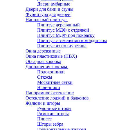
Двери амбарные
Двери для бани и сауны
Фурнитура для дверей
Напольный плинтус
Плинтус деревянный
Плинтус МДФ с отделкой
Плинтус МДФ под покраску
Плинтус с заменяемым молдингом
Плинтус из полиуретана
Окна деревянные
Окна пластиковые (ПВХ)
Обсадная коробка
Дополнения к окнам
Подоконники
Откосы
Москитные сетки
Наличники
Панорамное остекление
Остекление лоджий и балконов
Жалюзи и шторы
Рулонные шторы
Римские шторы
Плиссе
Шторы зебра
Горизонтальные жалюзи