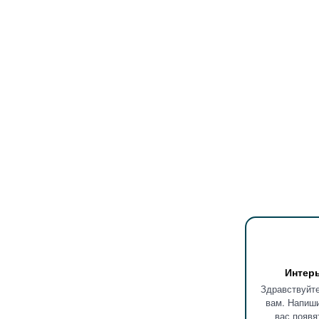
Интер
Здравствуйте
вам. Напиши
вас появя