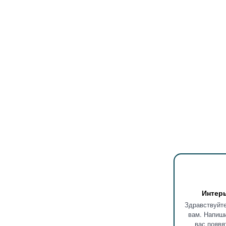
Интер
Здравствуйте
вам. Напиши
вас появя