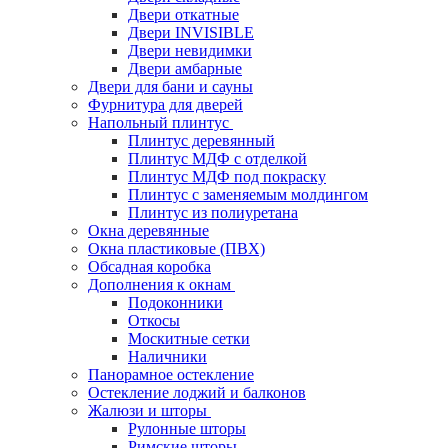
Двери откатные
Двери INVISIBLE
Двери невидимки
Двери амбарные
Двери для бани и сауны
Фурнитура для дверей
Напольный плинтус
Плинтус деревянный
Плинтус МДФ с отделкой
Плинтус МДФ под покраску
Плинтус с заменяемым молдингом
Плинтус из полиуретана
Окна деревянные
Окна пластиковые (ПВХ)
Обсадная коробка
Дополнения к окнам
Подоконники
Откосы
Москитные сетки
Наличники
Панорамное остекление
Остекление лоджий и балконов
Жалюзи и шторы
Рулонные шторы
Римские шторы