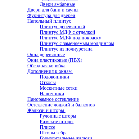
Двери амбарные
Двери для бани и сауны
Фурнитура для дверей
Напольный плинтус
Плинтус деревянный
Плинтус МДФ с отделкой
Плинтус МДФ под покраску
Плинтус с заменяемым молдингом
Плинтус из полиуретана
Окна деревянные
Окна пластиковые (ПВХ)
Обсадная коробка
Дополнения к окнам
Подоконники
Откосы
Москитные сетки
Наличники
Панорамное остекление
Остекление лоджий и балконов
Жалюзи и шторы
Рулонные шторы
Римские шторы
Плиссе
Шторы зебра
Горизонтальные жалюзи