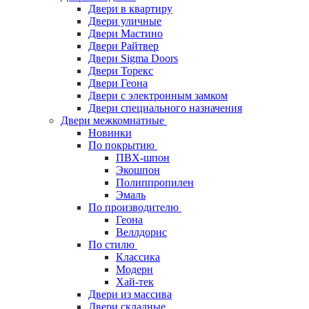
Двери в квартиру
Двери уличные
Двери Мастино
Двери Райтвер
Двери Sigma Doors
Двери Торекс
Двери Геона
Двери с электронным замком
Двери специального назначения
Двери межкомнатные
Новинки
По покрытию
ПВХ-шпон
Экошпон
Полиппропилен
Эмаль
По производителю
Геона
Веллдорис
По стилю
Классика
Модерн
Хай-тек
Двери из массива
Двери складные