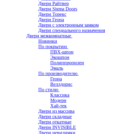
Двери Райтвер
Двери Sigma Doors
Двери Торекс
Двери Геона
Двери с электронным замком
Двери специального назначения
Двери межкомнатные
Новинки
По покрытию
ПВХ-шпон
Экошпон
Полиппропилен
Эмаль
По производителю
Геона
Веллдорис
По стилю
Классика
Модерн
Хай-тек
Двери из массива
Двери складные
Двери откатные
Двери INVISIBLE
Двери невидимки